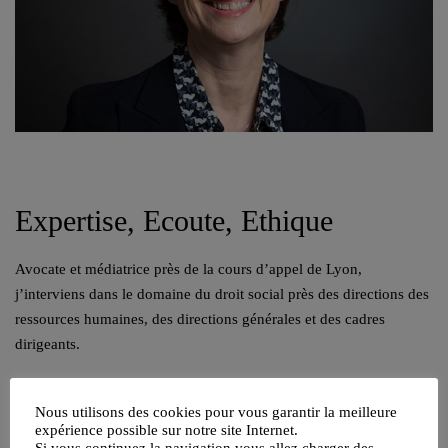
Expertise, Ecoute, Ethique
Avocate et médiatrice près de la cours d’appel de Lyon,
j’interviens dans le domaine du droit social près des directions des
ressources humaines, des directions générales et des cadres
dirigeants.
04 82 53 71 51
Nous utilisons des cookies pour vous garantir la meilleure
Contacter par mail
expérience possible sur notre site Internet.
Si vous continuez la navigation vous allez charger des