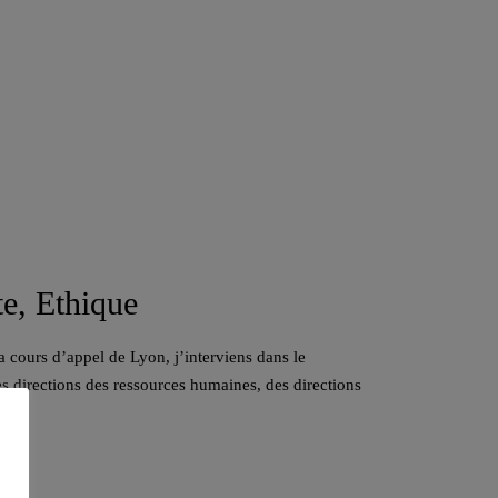
te, Ethique
a cours d’appel de Lyon, j’interviens dans le
s directions des ressources humaines, des directions
ts.