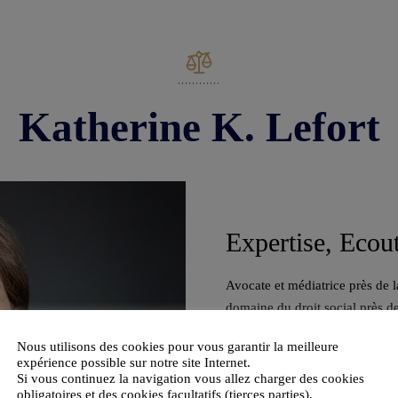
Katherine K. Lefort
Expertise, Ecou
Avocate et médiatrice près de l
domaine du droit social près de
générales et des cadres dirigean
Nous utilisons des cookies pour vous garantir la meilleure
expérience possible sur notre site Internet.
Si vous continuez la navigation vous allez charger des cookies
obligatoires et des cookies facultatifs (tierces parties).