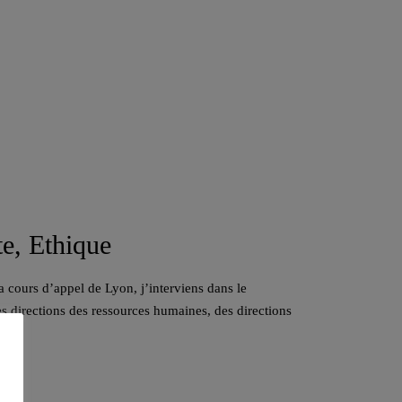
te, Ethique
a cours d’appel de Lyon, j’interviens dans le
s directions des ressources humaines, des directions
ts.