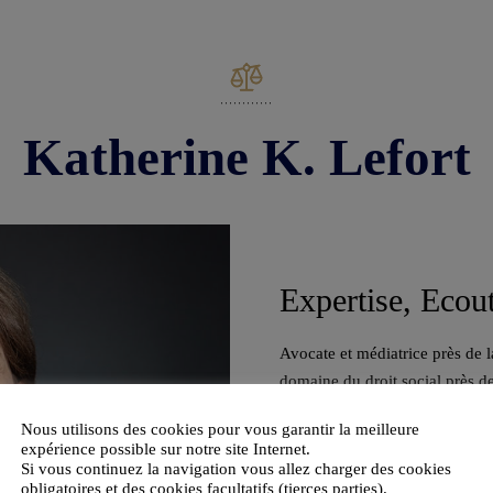
Katherine K. Lefort
Expertise, Ecou
Avocate et médiatrice près de l
domaine du droit social près de
générales et des cadres dirigean
Nous utilisons des cookies pour vous garantir la meilleure
expérience possible sur notre site Internet.
Si vous continuez la navigation vous allez charger des cookies
obligatoires et des cookies facultatifs (tierces parties).