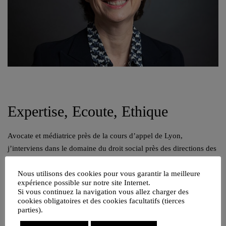
Expertise, Ecoute, Ethique
Avocate et médiatrice près de la cours d’appel de Lyon,
j’interviens dans le domaine du droit social près des directions des
ressources humaines, des directions générales et des cadres
Nous utilisons des cookies pour vous garantir la meilleure
dirigeants.
expérience possible sur notre site Internet.
Si vous continuez la navigation vous allez charger des
04 82 53 71 51
cookies obligatoires et des cookies facultatifs (tierces
Contacter par mail
parties).