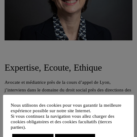
Expertise, Ecoute, Ethique
Avocate et médiatrice près de la cours d’appel de Lyon,
j’interviens dans le domaine du droit social près des directions des
ressources humaines, des directions générales et des cadres
Nous utilisons des cookies pour vous garantir la meilleure
dirigeants.
expérience possible sur notre site Internet.
Si vous continuez la navigation vous allez charger des
04 82 53 71 51
cookies obligatoires et des cookies facultatifs (tierces
Contacter par mail
parties).