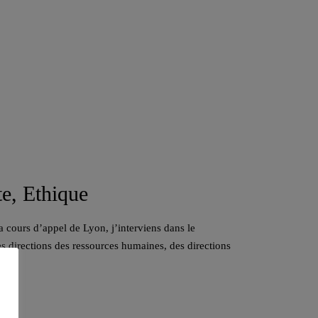
te, Ethique
a cours d’appel de Lyon, j’interviens dans le
s directions des ressources humaines, des directions
ts.