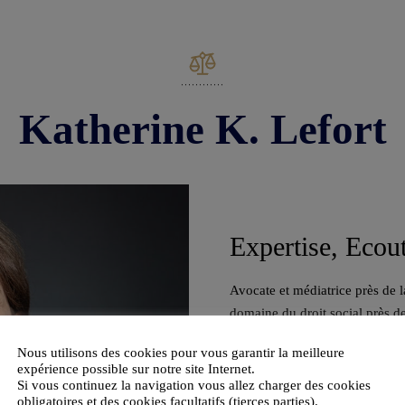
Katherine K. Lefort
Expertise, Ecou
Avocate et médiatrice près de l
domaine du droit social près de
générales et des cadres dirigean
Nous utilisons des cookies pour vous garantir la meilleure
expérience possible sur notre site Internet.
Si vous continuez la navigation vous allez charger des cookies
obligatoires et des cookies facultatifs (tierces parties).